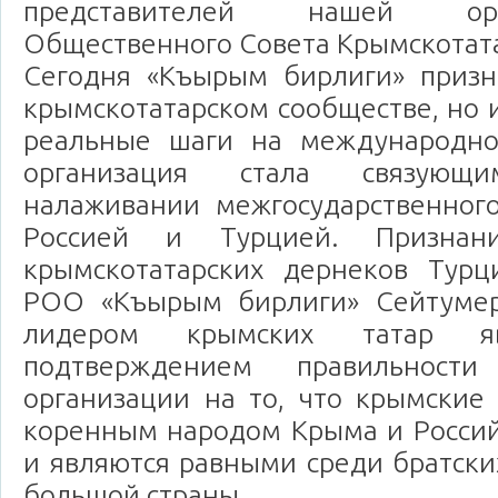
представителей нашей ор
Общественного Совета Крымскотата
Сегодня «Къырым бирлиги» призн
крымскотатарском сообществе, но 
реальные шаги на международно
организация стала связую
налаживании межгосударственног
Россией и Турцией. Признан
крымскотатарских дернеков Турц
РОО «Къырым бирлиги» Сейтумер
лидером крымских татар яв
подтверждением правильност
организации на то, что крымские
коренным народом Крыма и Росси
и являются равными среди братск
большой страны.