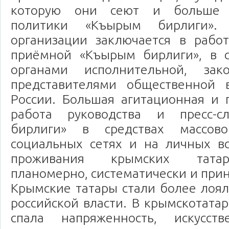
которую они сеют и больше п
политики «Къырым бирлиги».
организации заключается в рабо
приёмной «Къырым бирлиги», в с
органами исполнительной, зак
представителями общественной 
России. Большая агитационная и 
работа руководства и пресс-
бирлиги» в средствах массов
социальных сетях и на личных вс
проживания крымских татар
планомерно, систематически и прин
Крымские татары стали более лоял
российской власти. В крымскотата
спала напряженность, искусств