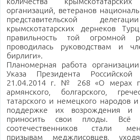
количества крымскотатарских
организаций, ветеранов национал
представительской делегац
крымскотатарских дернеков Тур
правильность той огромной р
проводилась руководствам и ч
бирлиги».
Планомерная работа организаци
Указа Президента Российской
21.04.2014 г. № 268 «О мерах 
армянского, болгарского, грече
татарского и немецкого народов и
поддержке их возрождения и р
приносить свои плоды. Всё
соотечественников стали ме
призывам меджлисовцев, уход