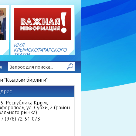
ИМЯ
КРЫМСКОТАТАРСКОГО
ТЕАТРА
я
Найти!
ии "Къырым бирлиги"
адрес
5, Республика Крым,
мферополь,
ул. Субхи, 2
(район
рального рынка)
 +7 (978) 72-51-073