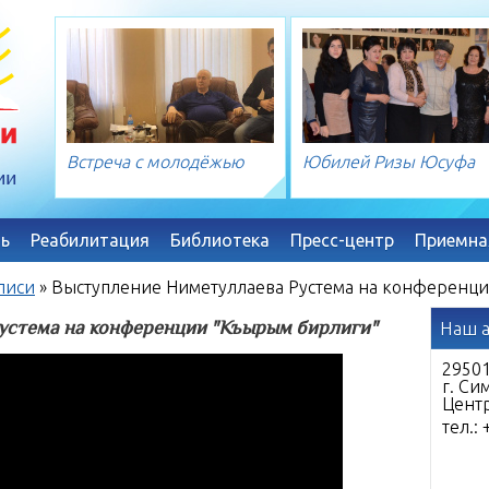
Встреча с молодёжью
Юбилей Ризы Юсуфа
ь
Реабилитация
Библиотека
Пресс-центр
Приемна
писи
»
Выступление Ниметуллаева Рустема на конференц
устема на конференции "Къырым бирлиги"
Наш 
29501
г. Си
Цент
тел.: