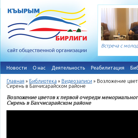
Встреча с мол
Новости
О нас
Деятельность
Реабилитация
Би
Главная
»
Библиотека
»
Видеозаписи
»
Возложение цвет
Сирень в Бахчисарайском районе
Возложение цветов к первой очереди мемориальног
Сирень в Бахчисарайском районе