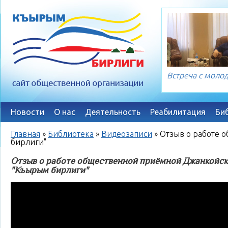
Встреча с мол
Новости
О нас
Деятельность
Реабилитация
Би
Главная
»
Библиотека
»
Видеозаписи
»
Отзыв о работе 
бирлиги"
Отзыв о работе общественной приёмной Джанкойск
"Къырым бирлиги"