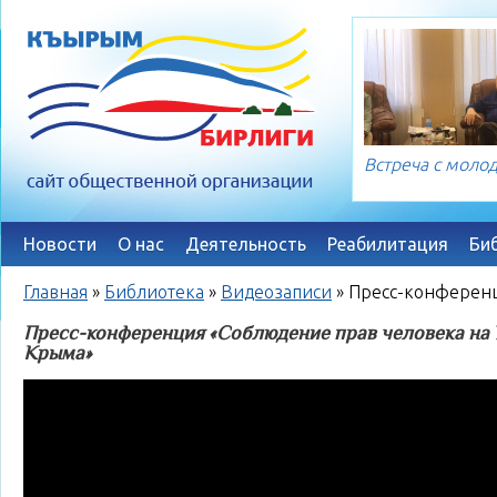
Встреча с мол
Новости
О нас
Деятельность
Реабилитация
Би
Главная
»
Библиотека
»
Видеозаписи
»
Пресс-конференц
Пресс-конференция «Соблюдение прав человека на У
Крыма»