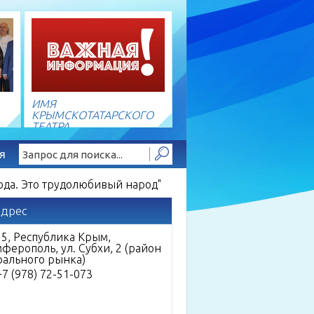
ИМЯ
КРЫМСКОТАТАРСКОГО
ТЕАТРА
я
Найти!
рода. Это трудолюбивый народ"
адрес
5, Республика Крым,
мферополь,
ул. Субхи, 2
(район
рального рынка)
 +7 (978) 72-51-073