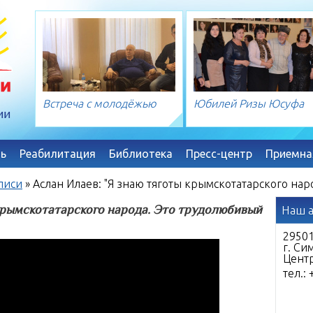
Встреча с молодёжью
Юбилей Ризы Юсуфа
ь
Реабилитация
Библиотека
Пресс-центр
Приемна
писи
»
Аслан Илаев: "Я знаю тяготы крымскотатарского на
 крымскотатарского народа. Это трудолюбивый
Наш 
29501
г. Си
Цент
тел.: